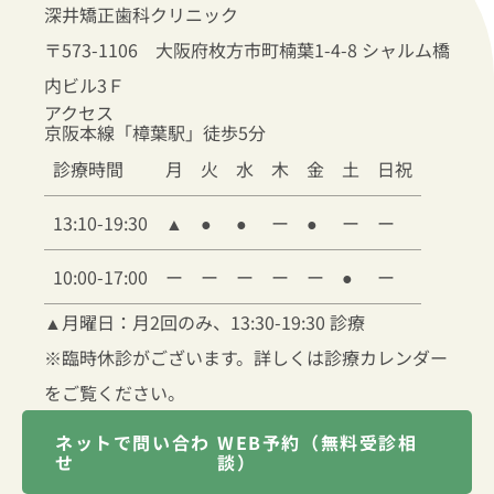
深井矯正歯科クリニック
〒573-1106 大阪府枚方市町楠葉1-4-8 シャルム橋
内ビル3Ｆ
アクセス
京阪本線「樟葉駅」徒歩5分
診療時間
月
火
水
木
金
土
日祝
13:10-19:30
▲
●
●
ー
●
ー
ー
10:00-17:00
ー
ー
ー
ー
ー
●
ー
▲
月曜日：月2回のみ、13:30-19:30 診療
※臨時休診がございます。詳しくは診療カレンダー
をご覧ください。
ネットで問い合わ
WEB予約（無料受診相
せ
談）