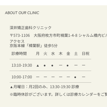
深井矯正歯科クリニック
〒573-1106 大阪府枚方市町楠葉1-4-8 シャルム橋内ビ
アクセス
京阪本線「樟葉駅」徒歩5分
診療時間
月
火
水
木
金
土
日祝
13:10-19:30
▲
●
●
ー
●
ー
ー
10:00-17:00
ー
ー
ー
ー
ー
●
ー
▲
月曜日：月2回のみ、13:30-19:30 診療
※臨時休診がございます。詳しくは診療カレンダーをご