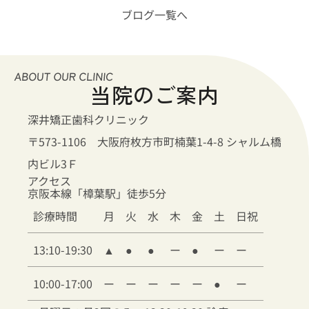
ブログ一覧へ
当院のご案内
深井矯正歯科クリニック
〒573-1106 大阪府枚方市町楠葉1-4-8 シャルム橋
内ビル3Ｆ
アクセス
京阪本線「樟葉駅」徒歩5分
診療時間
月
火
水
木
金
土
日祝
13:10-19:30
▲
●
●
ー
●
ー
ー
10:00-17:00
ー
ー
ー
ー
ー
●
ー