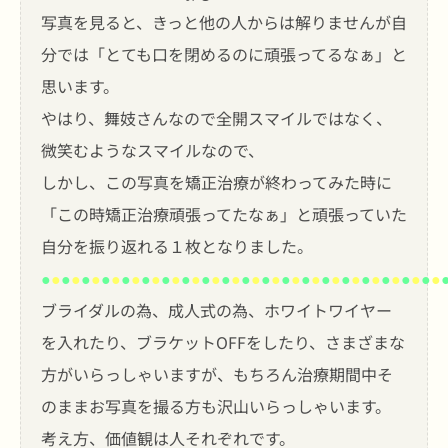
写真を見ると、きっと他の人からは解りませんが自
分では「とても口を閉めるのに頑張ってるなぁ」と
思います。
やはり、舞妓さんなので全開スマイルではなく、
微笑むようなスマイルなので、
しかし、この写真を矯正治療が終わってみた時に
「この時矯正治療頑張ってたなぁ」と頑張っていた
自分を振り返れる１枚となりました。
●
●
●
●
●
●
●
●
●
●
●
●
●
●
●
●
●
●
●
●
●
●
●
●
●
●
●
●
●
●
●
●
●
●
●
●
●
●
●
●
ブライダルの為、成人式の為、ホワイトワイヤー
を入れたり、ブラケットOFFをしたり、さまざまな
方がいらっしゃいますが、もちろん治療期間中そ
のままお写真を撮る方も沢山いらっしゃいます。
考え方、価値観は人それぞれです。