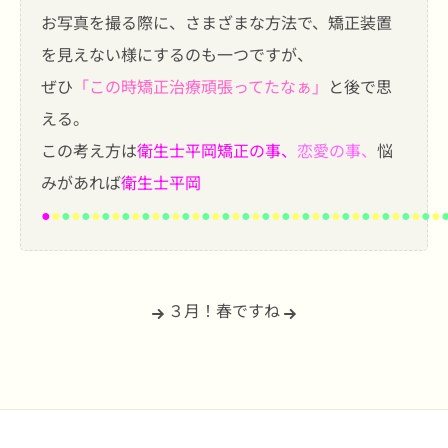
お写真を撮る際に、さまざまな方法で、矯正装置
を見えない様にするのも一つですが、
ぜひ
「この時矯正治療頑張ってたなぁ」
と後で思
える。
この考え方は
衛生士平岡
矯正の事、
恋愛の事、
悩
みがあれば
衛生士平岡
●
●
●
●
●
●
●
●
●
●
●
●
●
●
●
●
●
●
●
●
●
●
●
●
●
●
●
●
●
●
●
●
●
●
●
●
●
●
●
●
３月！
春ですね