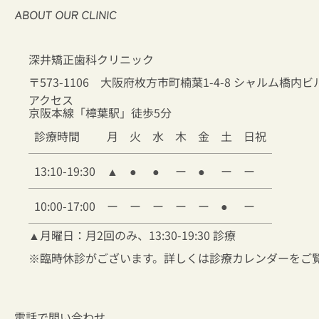
深井矯正歯科クリニック
〒573-1106 大阪府枚方市町楠葉1-4-8 シャルム橋内ビ
アクセス
京阪本線「樟葉駅」徒歩5分
診療時間
月
火
水
木
金
土
日祝
13:10-19:30
▲
●
●
ー
●
ー
ー
10:00-17:00
ー
ー
ー
ー
ー
●
ー
▲
月曜日：月2回のみ、13:30-19:30 診療
※臨時休診がございます。詳しくは診療カレンダーをご
電話で問い合わせ