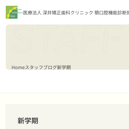
医療法人 深井矯正歯科クリニック
顎口腔機能診断
Home
スタッフブログ
新学期
新学期