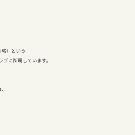
b の略）という
ラブに所属しています。
れ、