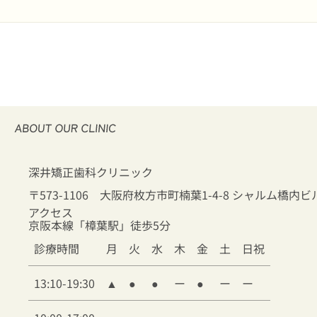
深井矯正歯科クリニック
〒573-1106 大阪府枚方市町楠葉1-4-8 シャルム橋内ビ
アクセス
京阪本線「樟葉駅」徒歩5分
診療時間
月
火
水
木
金
土
日祝
13:10-19:30
▲
●
●
ー
●
ー
ー