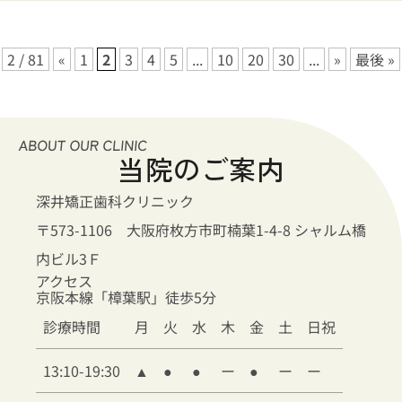
2 / 81
«
1
2
3
4
5
...
10
20
30
...
»
最後 »
当院のご案内
深井矯正歯科クリニック
〒573-1106 大阪府枚方市町楠葉1-4-8 シャルム橋
内ビル3Ｆ
アクセス
京阪本線「樟葉駅」徒歩5分
診療時間
月
火
水
木
金
土
日祝
13:10-19:30
▲
●
●
ー
●
ー
ー